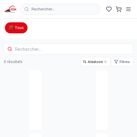
Rechercher...
Catalogue Outillage, Quincaillerie & Jardinage en Tunisie
Tous
0
résultat
s
Aléatoire
Filtres