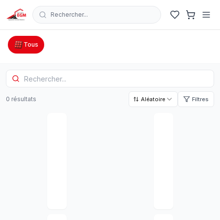
Rechercher...
Catalogue Outillage, Quincaillerie & Jardinage en Tunisie
Tous
0
résultat
s
Aléatoire
Filtres