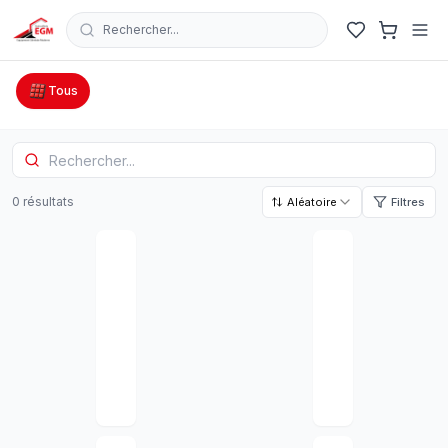
Rechercher...
Catalogue Outillage, Quincaillerie & Jardinage en Tunisie
Tous
0
résultat
s
Aléatoire
Filtres