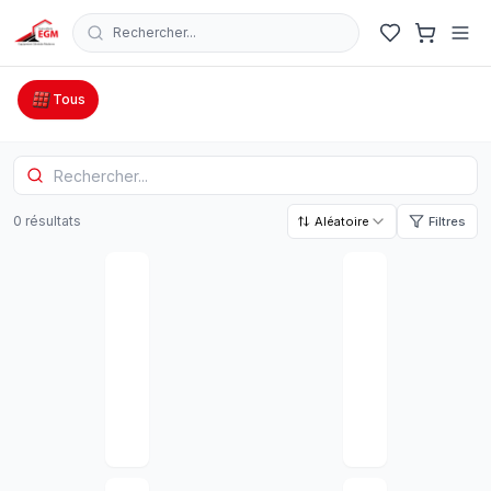
Rechercher...
Catalogue Outillage, Quincaillerie & Jardinage en Tunisie
Tous
0
résultat
s
Aléatoire
Filtres