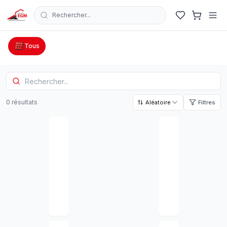
Rechercher...
Catalogue Outillage, Quincaillerie & Jardinage en Tunisie
Tous
0
résultat
s
Aléatoire
Filtres