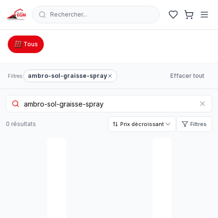
Rechercher...
Catalogue Outillage, Quincaillerie & Jardinage en Tunisie
Tous
ambro-sol-graisse-spray
Effacer tout
Filtres:
0
résultat
s
Prix décroissant
Filtres