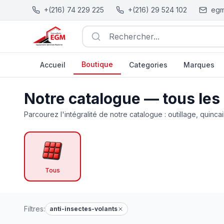
+(216) 74 229 225
+(216) 29 524 102
egm
Rechercher...
Boutique
Accueil
Categories
Marques
Catalogue Outillage, Quincaillerie & Jardinage en Tunisie
Notre catalogue — tous les
Parcourez l'intégralité de notre catalogue : outillage, quincai
Tous
Filtres:
anti-insectes-volants