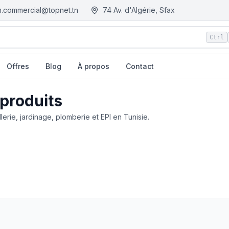
.commercial@topnet.tn
74 Av. d'Algérie, Sfax
Ctrl
Offres
Blog
À propos
Contact
 produits
llerie, jardinage, plomberie et EPI en Tunisie.