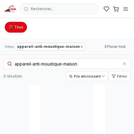
Rechercher...
Catalogue Outillage, Quincaillerie & Jardinage en Tunisie
Tous
appareil-anti-moustique-maison
Effacer tout
Filtres:
0
résultat
s
Prix décroissant
Filtres