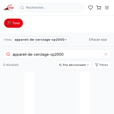
Rechercher...
Catalogue Outillage, Quincaillerie & Jardinage en Tunisie
Tous
appareil-de-cerclage-cp2000
Effacer tout
Filtres:
0
résultat
s
Prix décroissant
Filtres