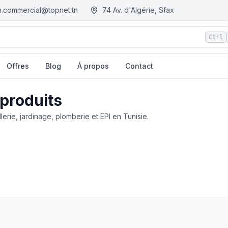
.commercial@topnet.tn
74 Av. d'Algérie, Sfax
Ctrl
Offres
Blog
À propos
Contact
 produits
llerie, jardinage, plomberie et EPI en Tunisie.