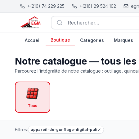
+(216) 74 229 225
+(216) 29 524 102
egm
Rechercher...
Boutique
Accueil
Categories
Marques
Catalogue Outillage, Quincaillerie & Jardinage en Tunisie
Notre catalogue — tous les
Parcourez l'intégralité de notre catalogue : outillage, quincai
Tous
Filtres:
appareil-de-gonflage-digital-puli