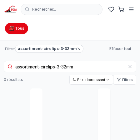
Rechercher...
Catalogue Outillage, Quincaillerie & Jardinage en Tunisie
Tous
assortiment-circlips-3-32mm
Effacer tout
Filtres:
0
résultat
s
Prix décroissant
Filtres