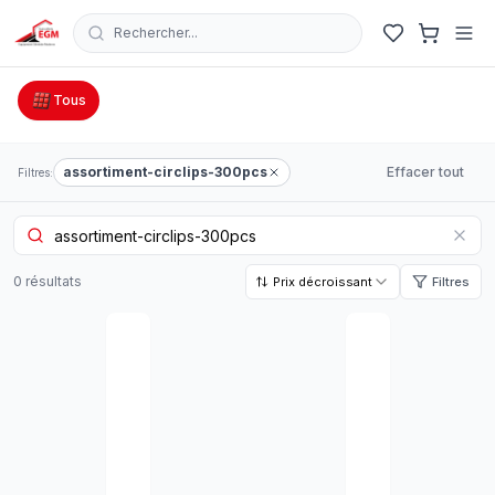
Rechercher...
Catalogue Outillage, Quincaillerie & Jardinage en Tunisie
Tous
assortiment-circlips-300pcs
Effacer tout
Filtres:
0
résultat
s
Prix décroissant
Filtres