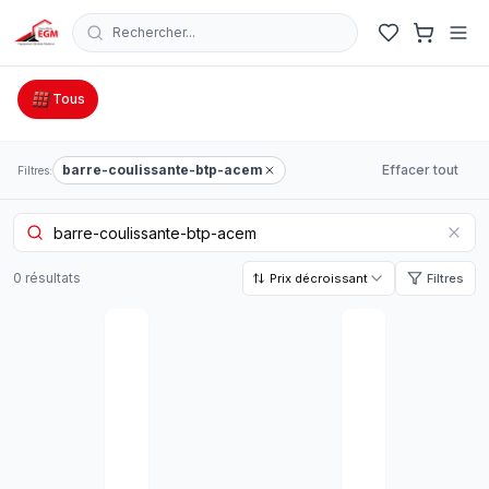
Rechercher...
Catalogue Outillage, Quincaillerie & Jardinage en Tunisie
Tous
barre-coulissante-btp-acem
Effacer tout
Filtres:
0
résultat
s
Prix décroissant
Filtres