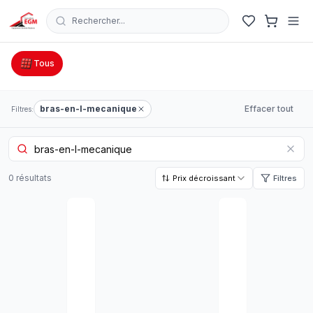
Rechercher...
Catalogue Outillage, Quincaillerie & Jardinage en Tunisie
Tous
bras-en-l-mecanique
Effacer tout
Filtres:
0
résultat
s
Prix décroissant
Filtres