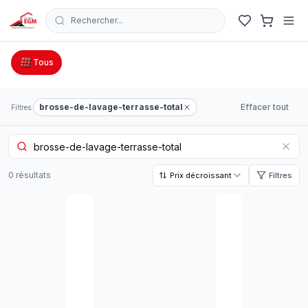
Rechercher...
Catalogue Outillage, Quincaillerie & Jardinage en Tunisie
Tous
brosse-de-lavage-terrasse-total
Effacer tout
Filtres:
0
résultat
s
Prix décroissant
Filtres