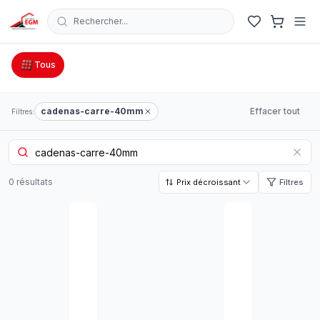
Rechercher...
Catalogue Outillage, Quincaillerie & Jardinage en Tunisie
Tous
cadenas-carre-40mm
Effacer tout
Filtres:
0
résultat
s
Prix décroissant
Filtres