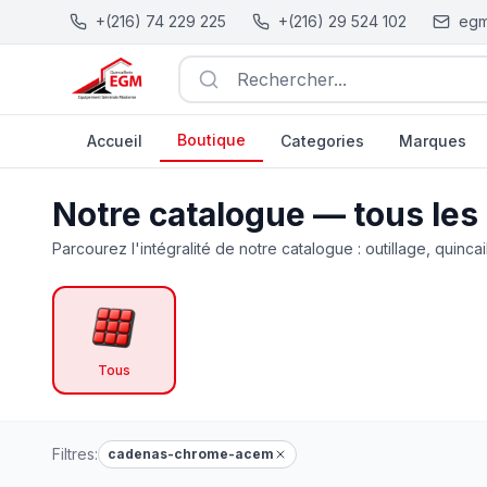
+(216) 74 229 225
+(216) 29 524 102
egm
Rechercher...
Boutique
Accueil
Categories
Marques
Catalogue Outillage, Quincaillerie & Jardinage en Tunisie
Notre catalogue — tous les
Parcourez l'intégralité de notre catalogue : outillage, quincai
Tous
Filtres:
cadenas-chrome-acem