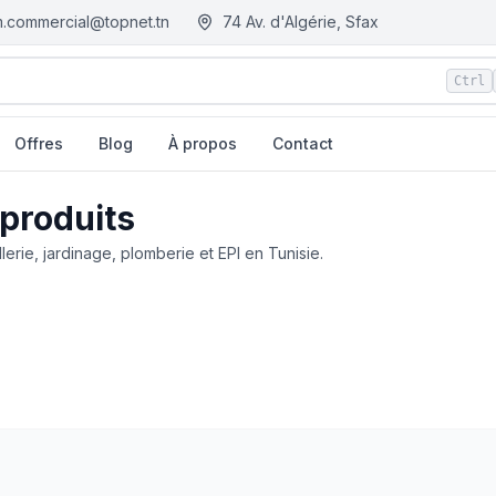
.commercial@topnet.tn
74 Av. d'Algérie, Sfax
Ctrl
Offres
Blog
À propos
Contact
 produits
llerie, jardinage, plomberie et EPI en Tunisie.