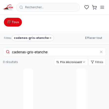
Rechercher...
Catalogue Outillage, Quincaillerie & Jardinage en Tunisie
Tous
cadenas-gris-etanche
Effacer tout
Filtres:
0
résultat
s
Prix décroissant
Filtres