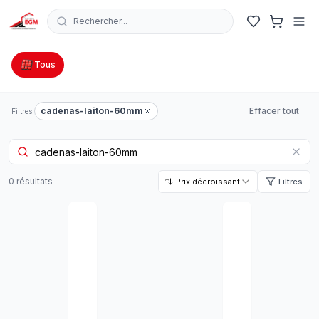
Rechercher...
Catalogue Outillage, Quincaillerie & Jardinage en Tunisie
Tous
cadenas-laiton-60mm
Effacer tout
Filtres:
0
résultat
s
Prix décroissant
Filtres