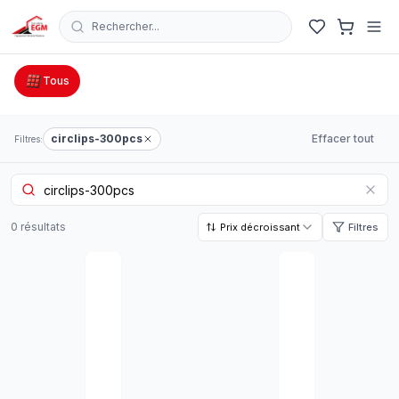
Rechercher...
Catalogue Outillage, Quincaillerie & Jardinage en Tunisie
Tous
circlips-300pcs
Effacer tout
Filtres:
0
résultat
s
Prix décroissant
Filtres