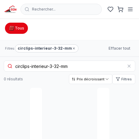
Rechercher...
Catalogue Outillage, Quincaillerie & Jardinage en Tunisie
Tous
circlips-interieur-3-32-mm
Effacer tout
Filtres:
0
résultat
s
Prix décroissant
Filtres