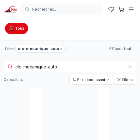
Rechercher...
Catalogue Outillage, Quincaillerie & Jardinage en Tunisie
Tous
cle-mecanique-auto
Effacer tout
Filtres:
0
résultat
s
Prix décroissant
Filtres