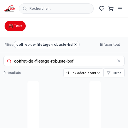
Rechercher...
Catalogue Outillage, Quincaillerie & Jardinage en Tunisie
Tous
coffret-de-filetage-robuste-bsf
Effacer tout
Filtres:
0
résultat
s
Prix décroissant
Filtres