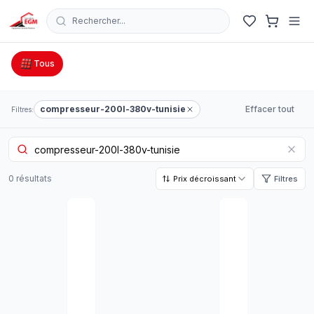
Rechercher...
Catalogue Outillage, Quincaillerie & Jardinage en Tunisie
Tous
compresseur-200l-380v-tunisie
Effacer tout
Filtres:
0
résultat
s
Prix décroissant
Filtres