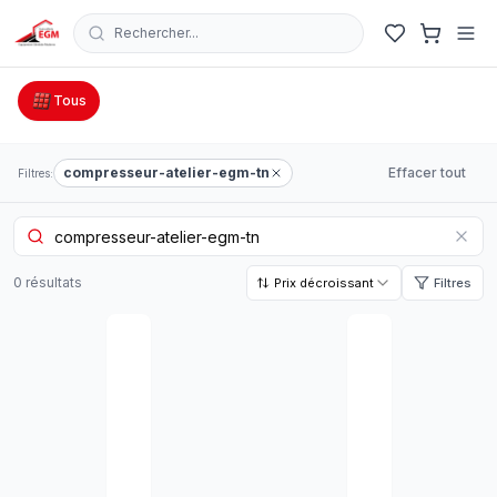
Rechercher...
Catalogue Outillage, Quincaillerie & Jardinage en Tunisie
Tous
compresseur-atelier-egm-tn
Effacer tout
Filtres:
0
résultat
s
Prix décroissant
Filtres