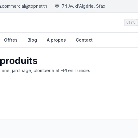
.commercial@topnet.tn
74 Av. d'Algérie, Sfax
Ctrl
Offres
Blog
À propos
Contact
 produits
llerie, jardinage, plomberie et EPI en Tunisie.