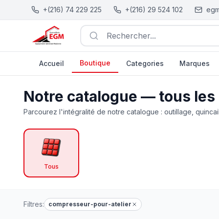
+(216) 74 229 225
+(216) 29 524 102
egm
Rechercher...
Boutique
Accueil
Categories
Marques
Catalogue Outillage, Quincaillerie & Jardinage en Tunisie
Notre catalogue — tous les
Parcourez l'intégralité de notre catalogue : outillage, quincai
Tous
Filtres:
compresseur-pour-atelier