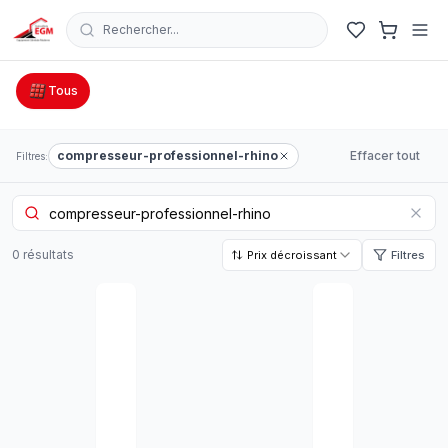
Rechercher...
Catalogue Outillage, Quincaillerie & Jardinage en Tunisie
Tous
compresseur-professionnel-rhino
Effacer tout
Filtres:
0
résultat
s
Prix décroissant
Filtres