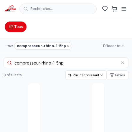
Rechercher...
Catalogue Outillage, Quincaillerie & Jardinage en Tunisie
Tous
compresseur-rhino-1-5hp
Effacer tout
Filtres:
0
résultat
s
Prix décroissant
Filtres