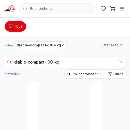
Rechercher...
Catalogue Outillage, Quincaillerie & Jardinage en Tunisie
Tous
diable-compact-100-kg
Effacer tout
Filtres:
0
résultat
s
Prix décroissant
Filtres