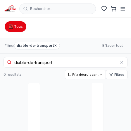
Rechercher...
Catalogue Outillage, Quincaillerie & Jardinage en Tunisie
Tous
diable-de-transport
Effacer tout
Filtres:
0
résultat
s
Prix décroissant
Filtres