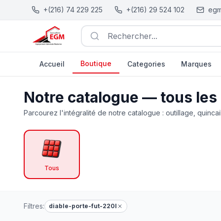
+(216) 74 229 225
+(216) 29 524 102
egm
Rechercher...
Boutique
Accueil
Categories
Marques
Catalogue Outillage, Quincaillerie & Jardinage en Tunisie
Notre catalogue — tous les
Parcourez l'intégralité de notre catalogue : outillage, quincai
Tous
Filtres:
diable-porte-fut-220l