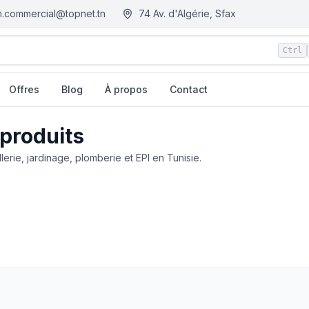
.commercial@topnet.tn
74 Av. d'Algérie, Sfax
Ctrl
Offres
Blog
À propos
Contact
 produits
llerie, jardinage, plomberie et EPI en Tunisie.