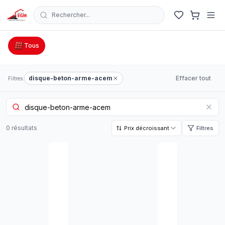
Rechercher...
Catalogue Outillage, Quincaillerie & Jardinage en Tunisie
Tous
disque-beton-arme-acem
Effacer tout
Filtres:
0
résultat
s
Prix décroissant
Filtres