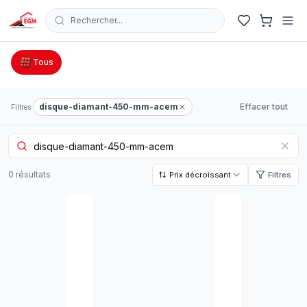
Rechercher...
Catalogue Outillage, Quincaillerie & Jardinage en Tunisie
Tous
disque-diamant-450-mm-acem
Effacer tout
Filtres:
0
résultat
s
Prix décroissant
Filtres