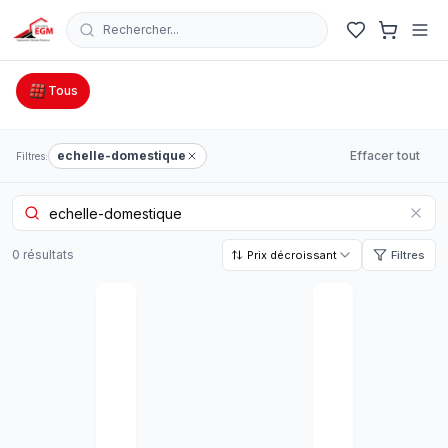
Rechercher...
Catalogue Outillage, Quincaillerie & Jardinage en Tunisie
Tous
echelle-domestique
Effacer tout
Filtres:
0
résultat
s
Prix décroissant
Filtres