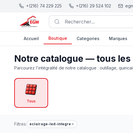
+(216) 74 229 225
+(216) 29 524 102
egm
Rechercher...
Boutique
Accueil
Categories
Marques
Catalogue Outillage, Quincaillerie & Jardinage en Tunisie
Notre catalogue — tous les
Parcourez l'intégralité de notre catalogue : outillage, quincai
Tous
Filtres:
eclairage-led-integre