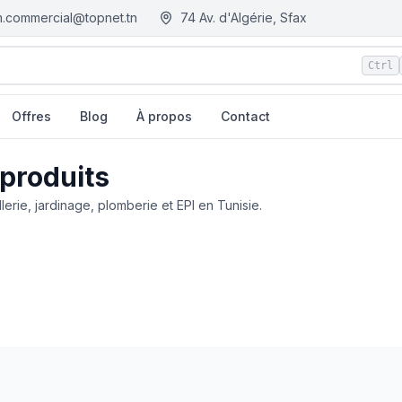
.commercial@topnet.tn
74 Av. d'Algérie, Sfax
Ctrl
Offres
Blog
À propos
Contact
 produits
llerie, jardinage, plomberie et EPI en Tunisie.