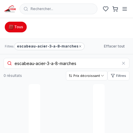
Rechercher...
Catalogue Outillage, Quincaillerie & Jardinage en Tunisie
Tous
escabeau-acier-3-a-8-marches
Effacer tout
Filtres:
0
résultat
s
Prix décroissant
Filtres