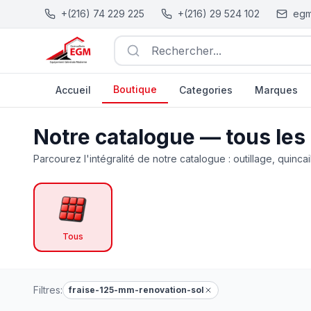
+(216) 74 229 225
+(216) 29 524 102
egm
Rechercher...
Boutique
Accueil
Categories
Marques
Catalogue Outillage, Quincaillerie & Jardinage en Tunisie
Notre catalogue — tous les
Parcourez l'intégralité de notre catalogue : outillage, quincai
Tous
Filtres:
fraise-125-mm-renovation-sol