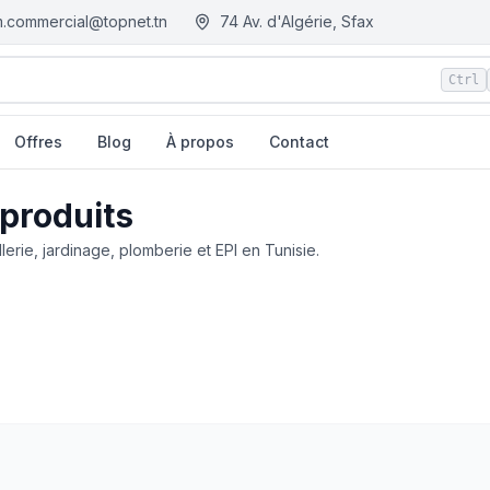
.commercial@topnet.tn
74 Av. d'Algérie, Sfax
Ctrl
Offres
Blog
À propos
Contact
 produits
llerie, jardinage, plomberie et EPI en Tunisie.