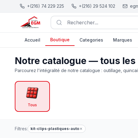
+(216) 74 229 225
+(216) 29 524 102
egm
Rechercher...
Boutique
Accueil
Categories
Marques
Catalogue Outillage, Quincaillerie & Jardinage en Tunisie
Notre catalogue — tous les
Parcourez l'intégralité de notre catalogue : outillage, quincai
Tous
Filtres:
kit-clips-plastiques-auto