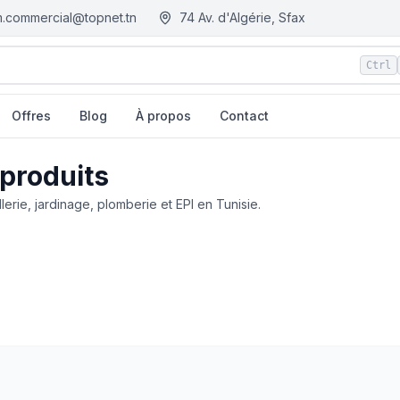
.commercial@topnet.tn
74 Av. d'Algérie, Sfax
Ctrl
Offres
Blog
À propos
Contact
 produits
llerie, jardinage, plomberie et EPI en Tunisie.