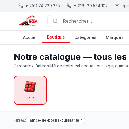
+(216) 74 229 225
+(216) 29 524 102
egm
Rechercher...
Boutique
Accueil
Categories
Marques
Catalogue Outillage, Quincaillerie & Jardinage en Tunisie
Notre catalogue — tous les
Parcourez l'intégralité de notre catalogue : outillage, quincai
Tous
Filtres:
lampe-de-poche-puissante