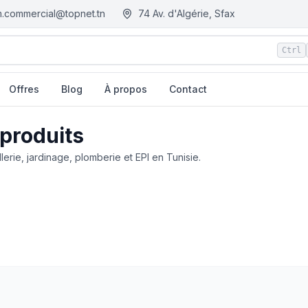
.commercial@topnet.tn
74 Av. d'Algérie, Sfax
Ctrl
Offres
Blog
À propos
Contact
 produits
llerie, jardinage, plomberie et EPI en Tunisie.