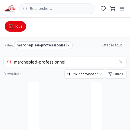
Rechercher...
Catalogue Outillage, Quincaillerie & Jardinage en Tunisie
Tous
marchepied-professionnel
Effacer tout
Filtres:
0
résultat
s
Prix décroissant
Filtres