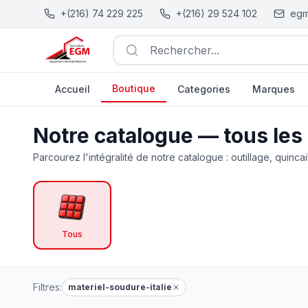
+(216) 74 229 225
+(216) 29 524 102
egm
Rechercher...
Boutique
Accueil
Categories
Marques
Catalogue Outillage, Quincaillerie & Jardinage en Tunisie
Notre catalogue — tous les
Parcourez l'intégralité de notre catalogue : outillage, quincai
Tous
Filtres:
materiel-soudure-italie