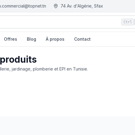
.commercial@topnet.tn
74 Av. d'Algérie, Sfax
Ctrl
Offres
Blog
À propos
Contact
 produits
llerie, jardinage, plomberie et EPI en Tunisie.