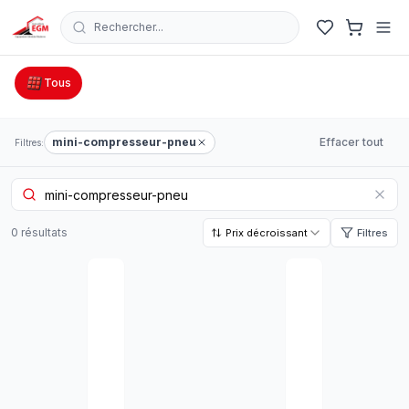
Rechercher...
Catalogue Outillage, Quincaillerie & Jardinage en Tunisie
Tous
mini-compresseur-pneu
Effacer tout
Filtres:
0
résultat
s
Prix décroissant
Filtres