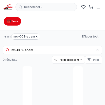
Rechercher...
Catalogue Outillage, Quincaillerie & Jardinage en Tunisie
Tous
ms-002-acem
Effacer tout
Filtres:
0
résultat
s
Prix décroissant
Filtres