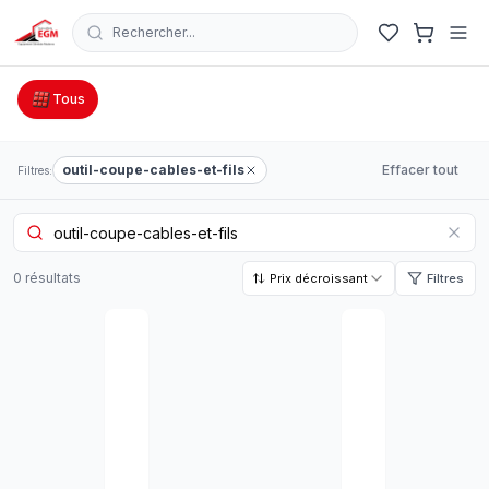
Rechercher...
Catalogue Outillage, Quincaillerie & Jardinage en Tunisie
Tous
outil-coupe-cables-et-fils
Effacer tout
Filtres:
0
résultat
s
Prix décroissant
Filtres