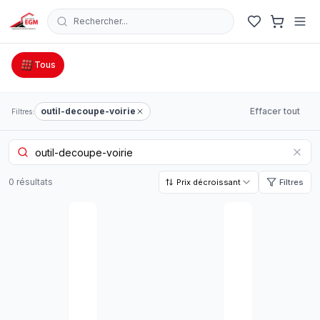
Rechercher...
Catalogue Outillage, Quincaillerie & Jardinage en Tunisie
Tous
outil-decoupe-voirie
Effacer tout
Filtres:
0
résultat
s
Prix décroissant
Filtres