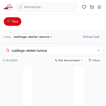
Rechercher...
Catalogue Outillage, Quincaillerie & Jardinage en Tunisie
Tous
outillage-atelier-tunisie
Effacer tout
Filtres:
0
résultat
s
Prix décroissant
Filtres