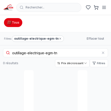
Rechercher...
Catalogue Outillage, Quincaillerie & Jardinage en Tunisie
Tous
outillage-electrique-egm-tn
Effacer tout
Filtres:
0
résultat
s
Prix décroissant
Filtres