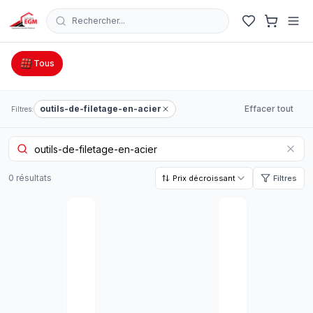
Rechercher...
Catalogue Outillage, Quincaillerie & Jardinage en Tunisie
Tous
outils-de-filetage-en-acier
Effacer tout
Filtres:
0
résultat
s
Prix décroissant
Filtres