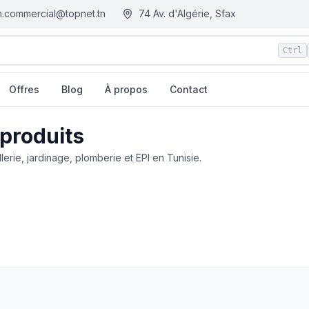
.commercial@topnet.tn
74 Av. d'Algérie, Sfax
Ctrl
Offres
Blog
À propos
Contact
 produits
llerie, jardinage, plomberie et EPI en Tunisie.