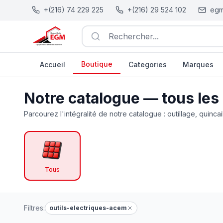
+(216) 74 229 225
+(216) 29 524 102
egm
Rechercher...
Boutique
Accueil
Categories
Marques
Catalogue Outillage, Quincaillerie & Jardinage en Tunisie
Notre catalogue — tous les
Parcourez l'intégralité de notre catalogue : outillage, quincai
Tous
Filtres:
outils-electriques-acem