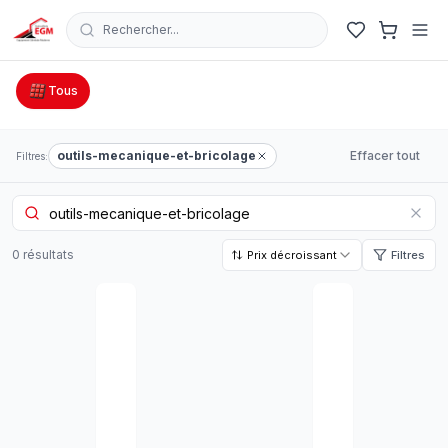
Rechercher...
Catalogue Outillage, Quincaillerie & Jardinage en Tunisie
Tous
outils-mecanique-et-bricolage
Effacer tout
Filtres:
0
résultat
s
Prix décroissant
Filtres